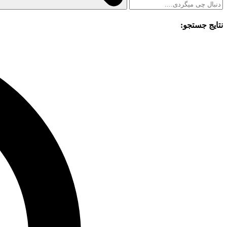
نتایج جستجو: