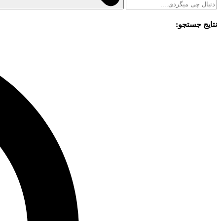
نتایج جستجو: