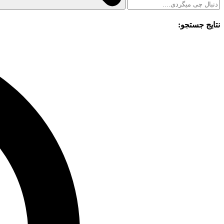
نتایج جستجو: