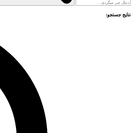
نتایج جستجو: