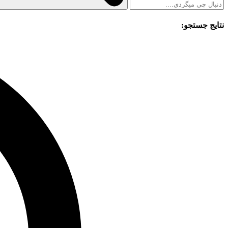
نتایج جستجو: