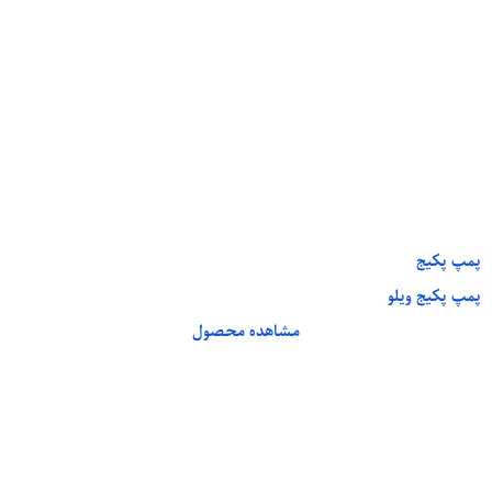
پمپ پکیج
پمپ پکیج ویلو
مشاهده محصول