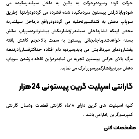
حرکت کرده ومبرددرحرکت به پائین به داخل سیلندرمکیده می
شودوبابالارفتن پیستون مبردمکیده شده فشرده می گرددودرانتها ازطریق
سوپاپ دهش به کندانسورتخلیه می گرددودرواقع درداخل سیلندربه
محض اینکه فشارداخلی سیلندرازفشارمکش بیشترشودسوپاپ مکش
بسته خواهدشدوباجابجائی پیستون به سمت بالاحجم کاهش یافته
وفشارودمای مبردافایش می یابدومبردبه دام افتاده حداکثرفساررادرنقطه
مرگ بالای حرکتی پیستون تجربه می نمایدودراین نقطه بازشدن سوپاپ
دهش مبردپرفشارکمپرسورراترک می نماید.
گارانتی اسپلیت گرین پیستونی 24هزار
کلیه اسپلیت های گرین دارای 18ماه گارانتی قطعات و5سال گارانتی
کمپرسورگرین رادارامی باشد .
مشخصات فنی