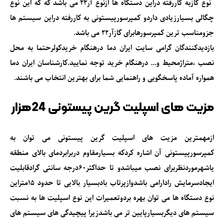
نوع گازبه کاررفته دراین دستگاه ها ازنوع آر22 می باشد که که این نوع
چگالی بسیارزیادی داردو کمپرسورپیستونی به کاررفته دراین سیستم ها
جزومناسب ترین کمپرسورهابرای گازآر22 می باشد.
بازدیدکنندگان گرامی سایت ایران دما درهنگام خریدکولرحتما به محل
نصب ،متراژمحیط و… درهنگام خرید توجه نمایید.کارشناسان ایران دما
همواره آماده پاسخگویی و راهنمایی شما برای بهترین انتخاب می باشند.
مزیت های اسپلیت گرین پیستونی 24هزار
ازمهمترین مزیت های اسپلیت گرین پیستونی می توان به
کمپرسورپیستونی آن اشاره کردکه بسیارمقاوم دربرابردمای بالای منطقه
یاشهرموردنظربرای نصب میباشدو تا حداکثر60درجه سانتی گرادقابلیت
ایجادسرمایش رادارامی باشدوازپرتاب بادبسیار بالایی تا حدود 15متراین
نوع دستگاه ها می توان بهره بردوتعمیرات این نوع اسپلیت ها به نسبت
سیستم های دیگربسیارپایین تر می باشدزیرا پیچیدگی های سیستم های