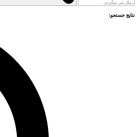
نتایج جستجو: