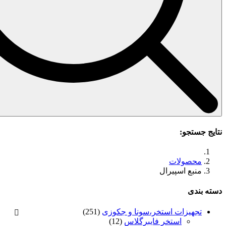
ات
سپیرال
ت استخر،سونا و جکوزی
(251)
استخر فایبرگلاس
(12)