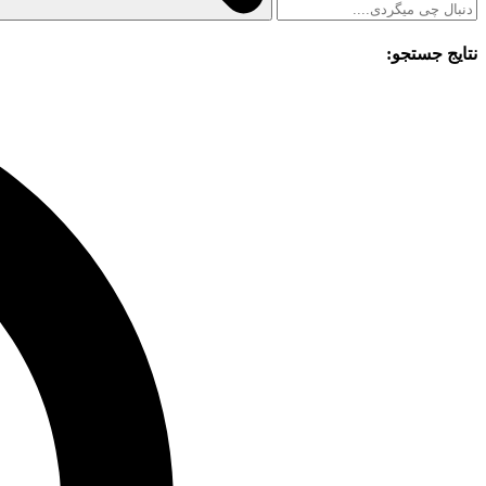
نتایج جستجو: